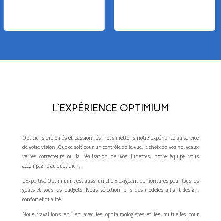
L’EXPÉRIENCE OPTIMIUM
Opticiens diplômés et passionnés, nous mettons notre expérience au service
de votre vision. Que ce soit pour un contrôle de la vue, le choix de vos nouveaux
verres correcteurs ou la réalisation de vos lunettes, notre équipe vous
accompagne au quotidien.
L’Expertise Optimium, c’est aussi un choix exigeant de montures pour tous les
goûts et tous les budgets. Nous sélectionnons des modèles alliant design,
confort et qualité.
Nous travaillons en lien avec les ophtalmologistes et les mutuelles pour