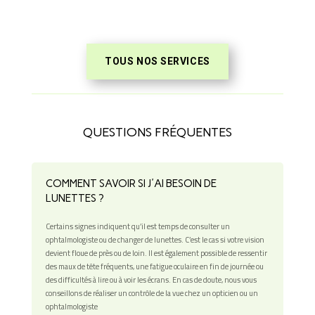
TOUS NOS SERVICES
QUESTIONS FRÉQUENTES
COMMENT SAVOIR SI J'AI BESOIN DE
LUNETTES ?
Certains signes indiquent qu’il est temps de consulter un
ophtalmologiste ou de changer de lunettes. C’est le cas si votre vision
devient floue de près ou de loin. Il est également possible de ressentir
des maux de tête fréquents, une fatigue oculaire en fin de journée ou
des difficultés à lire ou à voir les écrans. En cas de doute, nous vous
conseillons de réaliser un contrôle de la vue chez un opticien ou un
ophtalmologiste