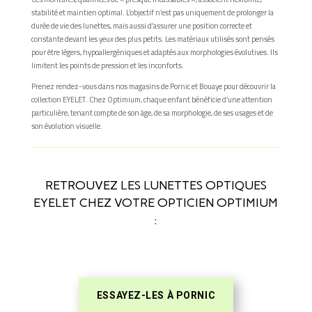
stabilité et maintien optimal. L’objectif n’est pas uniquement de prolonger la
durée de vie des lunettes, mais aussi d’assurer une position correcte et
constante devant les yeux des plus petits. Les matériaux utilisés sont pensés
pour être légers, hypoallergéniques et adaptés aux morphologies évolutives. Ils
limitent les points de pression et les inconforts.
Prenez rendez-vous dans nos magasins de Pornic et Bouaye pour découvrir la
collection EYELET. Chez Optimium, chaque enfant bénéficie d’une attention
particulière, tenant compte de son âge, de sa morphologie, de ses usages et de
son évolution visuelle.
RETROUVEZ LES LUNETTES OPTIQUES
EYELET CHEZ VOTRE OPTICIEN OPTIMIUM
:
ESSAYEZ-LES À PORNIC