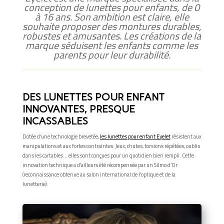
conception de lunettes pour enfants, de 0
à 16 ans. Son ambition est claire, elle
souhaite proposer des montures durables,
robustes et amusantes. Les créations de la
marque séduisent les enfants comme les
parents pour leur durabilité.
DES LUNETTES POUR ENFANT
INNOVANTES, PRESQUE
INCASSABLES
Dotée d’une technologie brevetée,
les lunettes pour enfant Eyelet
résistent aux
manipulations et aux fortes contraintes. Jeux, chutes, torsions répétées, oublis
dans les cartables… elles sont conçues pour un quotidien bien rempli. Cette
innovation technique a d’ailleurs été récompensée par un Silmo d’Or
(reconnaissance obtenue au salon international de l’optique et de la
lunetterie).