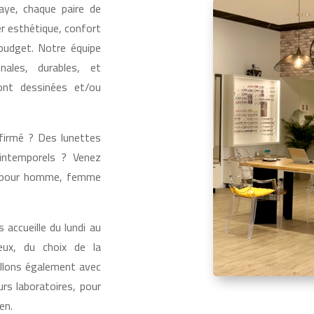
aye, chaque paire de
er esthétique, confort
 budget. Notre équipe
ales, durables, et
sont dessinées et/ou
ffirmé ? Des lunettes
intemporels ? Venez
es pour homme, femme
 accueille du lundi au
eux, du choix de la
illons également avec
urs laboratoires, pour
en.