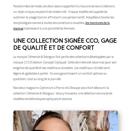
Passionnées de mode, les deux sœurs apportent à chacune de leurs créations
un style unique, empreint de modernité. Chaque modèle est capable de
sublimer le visage tout en affirmant une personnalité. Adaptées à toutes les
morphologies comme à toutes les corrections visuelles,
les montures de la
marque
s’adressent à une pluralité de femmes.
UNE COLLECTION SIGNÉE CCO, GAGE
DE QUALITÉ ET DE CONFORT
La marque Clémence & Margaux fait partie des collections développées par la
marque CCO (Création Concept Optique). Cette dernière est reconnue pour son
exigence de qualité et ses matériaux durables. Les matériaux utilisés sont
légers et agréables à porter. Ils vous garantissent un confort optimal au
quotidien, tout au long de la journée.
Nos deux magasins Optimium à Pornic et à Bouaye vous font découvrir la
collection Clémence & Margaux. Vous y trouverez une sélection exclusive de
modèles emblématiques optiques et solaires.