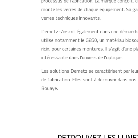
processus de fabrication. La marque conçoit, d
monte les verres de chaque équipement. Sa g
verres techniques innovants.
Demetz s’inscrit également dans une démarche
utilise notamment le G850, un matériau biosour
ricin, pour certaines montures. Il s’agit d’une p
intéressante dans l’univers de l’optique.
Les solutions Demetz se caractérisent par leur
de fabrication. Elles sont à découvrir dans no
Bouaye.
RETROUVEZ LES LUNE