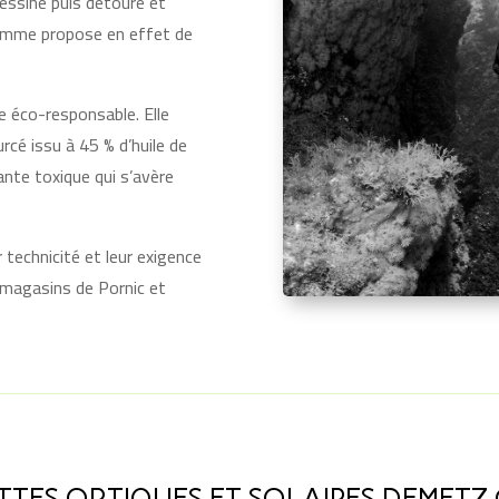
essine puis détoure et
amme propose en effet de
 éco-responsable. Elle
cé issu à 45 % d’huile de
lante toxique qui s’avère
 technicité et leur exigence
s magasins de Pornic et
TTES OPTIQUES ET SOLAIRES DEMETZ 