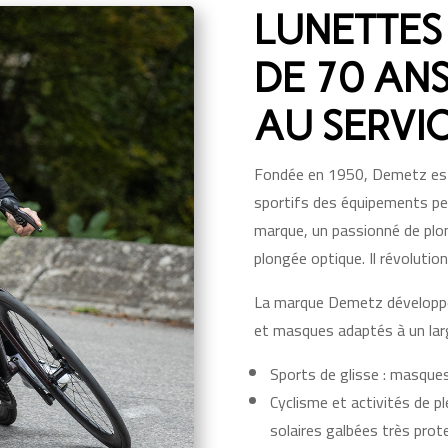
LUNETTES 
DE 70 AN
AU SERVIC
Fondée en 1950, Demetz est 
sportifs des équipements pen
marque, un passionné de plo
plongée optique. Il révolutio
La marque Demetz développe 
et masques adaptés à un large
Sports de glisse : masques
Cyclisme et activités de p
solaires galbées très prote