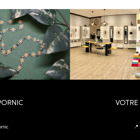
PORNIC
VOTRE 
rnic
📍