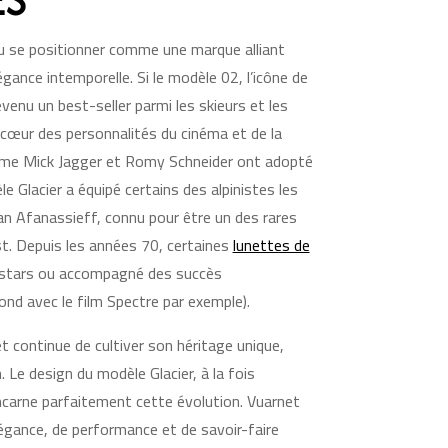
ES
u se positionner comme une marque alliant
ance intemporelle. Si le modèle 02, l’icône de
enu un best-seller parmi les skieurs et les
le cœur des personnalités du cinéma et de la
mme Mick Jagger et Romy Schneider ont adopté
e Glacier a équipé certains des alpinistes les
ean Afanassieff, connu pour être un des rares
est. Depuis les années 70, certaines
lunettes de
 stars ou accompagné des succès
d avec le film Spectre par exemple).
t continue de cultiver son héritage unique,
n. Le design du modèle Glacier, à la fois
ncarne parfaitement cette évolution. Vuarnet
égance, de performance et de savoir-faire